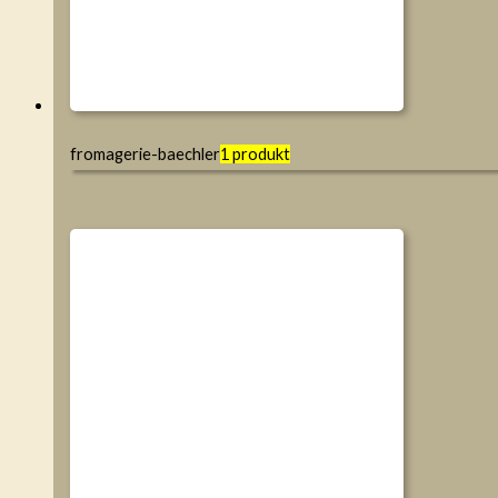
fromagerie-baechler
1 produkt