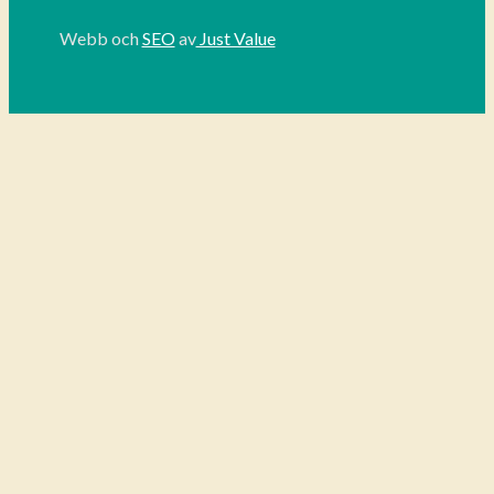
Webb
och
SEO
av
Just Value