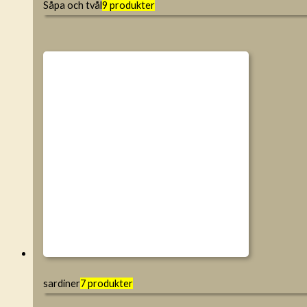
Såpa och tvål
9 produkter
sardiner
7 produkter