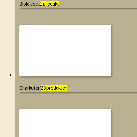
Bioloklock
1 produkt
Charkuteri
23 produkter