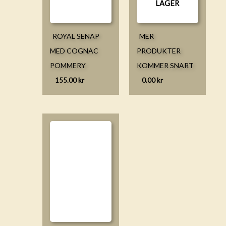
LAGER
ROYAL SENAP
MER
MED COGNAC
PRODUKTER
POMMERY
KOMMER SNART
155.00
kr
0.00
kr