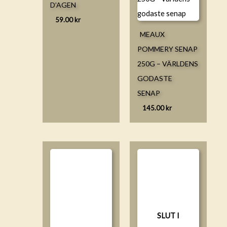
D’AGEN
59.00
kr
MEAUX
POMMERY SENAP
250G – VÄRLDENS
GODASTE
SENAP
145.00
kr
SLUT I