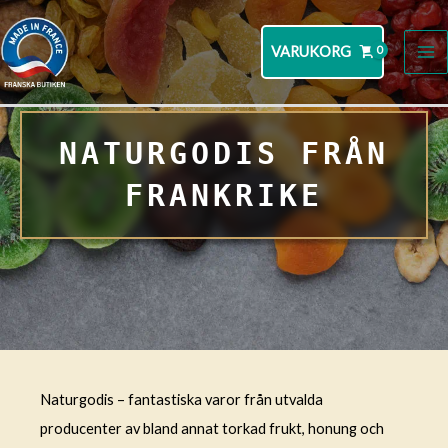
Hoppa
till
VARUKORG
MA
innehåll
M
NATURGODIS FRÅN
FRANKRIKE
Naturgodis – fantastiska varor från utvalda
producenter av bland annat torkad frukt, honung och