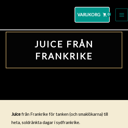
Hoppa
till
VARUKORG
MA
innehåll
M
JUICE FRÅN
FRANKRIKE
Juice
från Frankrike för tanken (och smaklökarna) till
heta, soldränkta dagar i sydfrankrike.