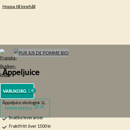
Hoppa till innehåll
Äppeljuice
52.00
kr
VARUKORG
Äppeljuice ekologisk 1L
MAIN MENU
Snabba leveranser
Fraktfritt över 1500 kr