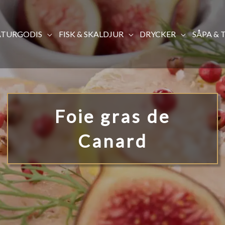
TURGODIS
FISK & SKALDJUR
DRYCKER
SÅPA & 
Foie gras de
Canard