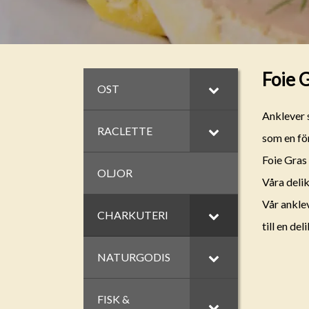
Foie 
OST
Anklever 
RACLETTE
som en fö
Foie Gras 
OLJOR
Våra deli
Vår anklev
CHARKUTERI
till en de
NATURGODIS
FISK &