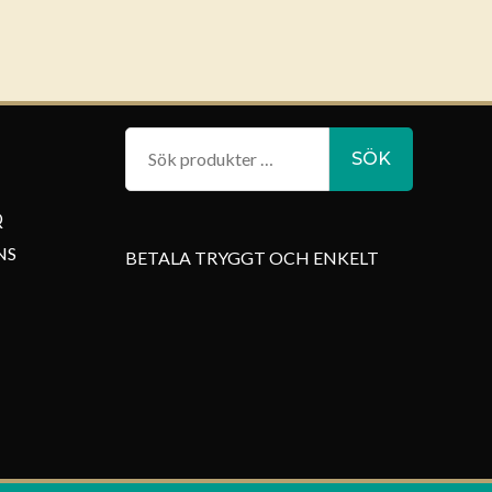
Sök
SÖK
efter:
Q
NS
BETALA TRYGGT OCH ENKELT