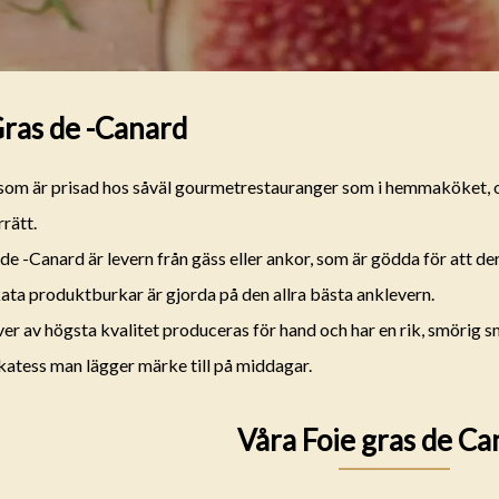
Gras de -Canard
som är prisad hos såväl gourmetrestauranger som i hemmaköket, 
rrätt.
de -Canard är levern från gäss eller ankor, som är gödda för att dera
kata produktburkar är gjorda på den allra bästa anklevern.
er av högsta kvalitet produceras för hand och har en rik, smörig s
likatess man lägger märke till på middagar.
Våra Foie gras de Ca