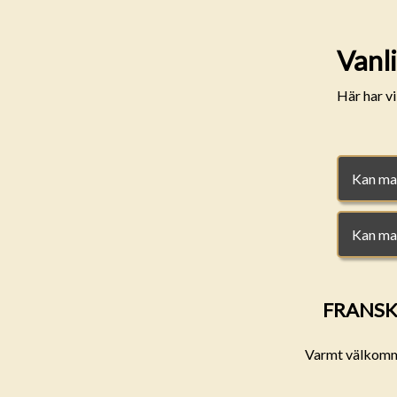
Vanli
Här har v
Kan man
Kan man
FRANSKA
Varmt välkommen