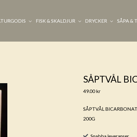
TURGODIS
FISK & SKALDJUR
DRYCKER
SÅPA & 
SÅPTVÅL B
49.00
kr
SÅPTVÅL BICARBONA
200G
Snabba leveranser