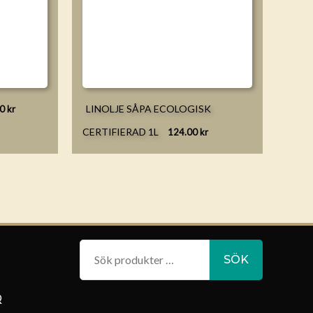
LINOLJE SÅPA ECOLOGISK
00
kr
CERTIFIERAD 1L
124.00
kr
Sök
SÖK
efter:
Q