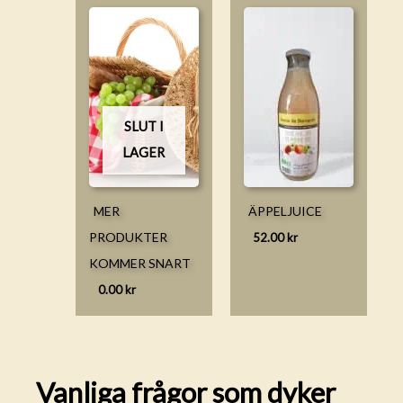
SLUT I
LAGER
MER
ÄPPELJUICE
PRODUKTER
52.00
kr
KOMMER SNART
0.00
kr
Vanliga frågor som dyker