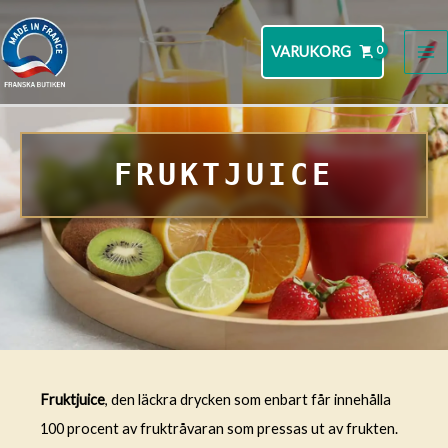
Hoppa
till
VARUKORG
MA
innehåll
M
FRUKTJUICE
Fruktjuice
, den läckra drycken som enbart får innehålla
100 procent av fruktråvaran som pressas ut av frukten.