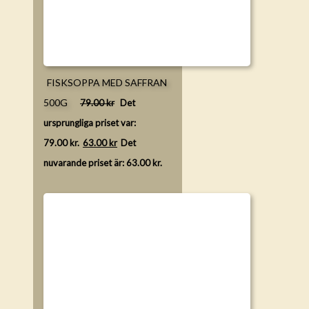
FISKSOPPA MED SAFFRAN
500G
79.00
kr
Det
ursprungliga priset var:
79.00 kr.
63.00
kr
Det
nuvarande priset är: 63.00 kr.