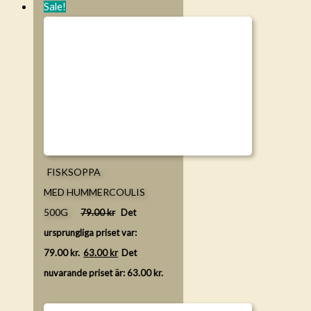
Sale!
FISKSOPPA
MED HUMMERCOULIS
500G
79.00
kr
Det
ursprungliga priset var:
79.00 kr.
63.00
kr
Det
nuvarande priset är: 63.00 kr.