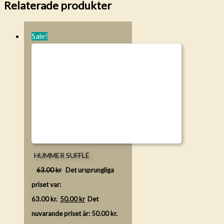
Relaterade produkter
Sale!
HUMMER SUFFLÉ
63.00
kr
Det ursprungliga
priset var:
63.00 kr.
50.00
kr
Det
nuvarande priset är: 50.00 kr.