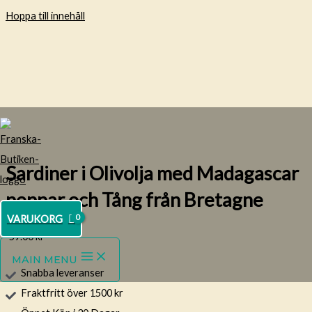
Hoppa till innehåll
Sardiner i Olivolja med Madagascar
peppar och Tång från Bretagne
VARUKORG
59.00
kr
MAIN MENU
Snabba leveranser
Fraktfritt över 1500 kr