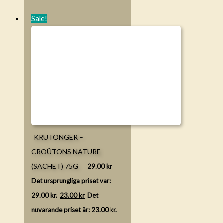
Sale!
KRUTONGER –
CROÛTONS NATURE
(SACHET) 75G
29.00
kr
Det ursprungliga priset var:
29.00 kr.
23.00
kr
Det
nuvarande priset är: 23.00 kr.