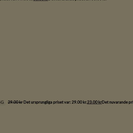
5G
29.00
kr
Det ursprungliga priset var: 29.00 kr.
23.00
kr
Det nuvarande pris