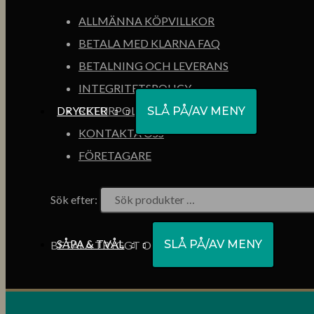
ALLMÄNNA KÖPVILLKOR
BETALA MED KLARNA FAQ
BETALNING OCH LEVERANS
INTEGRITETSPOLICY
DRYCKER
RETURPOLICY
SLÅ PÅ/AV MENY
KONTAKTA OSS
FÖRETAGARE
Sök efter:
SÅPA & TVÅL
SLÅ PÅ/AV MENY
BETALA TRYGGT OCH ENKELT