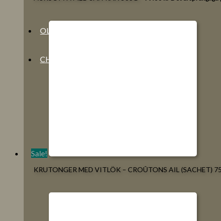
OLJOR
CHARKUTERI
SLÅ PÅ/AV MENY
Sale!
KRUTONGER MED VITLÖK – CROÛTONS AIL (SACHET) 7