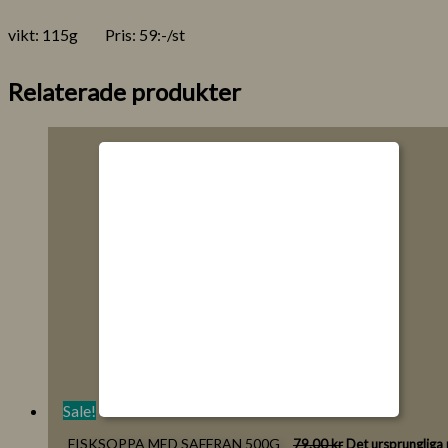
vikt: 115g Pris: 59:-/st
Relaterade produkter
Sale!
FISKSOPPA MED SAFFRAN 500G
79.00
kr
Det ursprungliga p