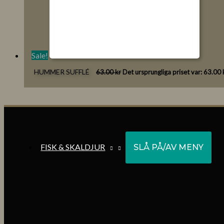
Sale!
HUMMER SUFFLÉ
63.00
kr
Det ursprungliga priset var: 63.00 k
FISK & SKALDJUR
SLÅ PÅ/AV MENY