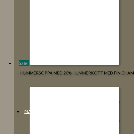
Sale!
HUMMERSOPPA MED 20% HUMMERKÖTT MED FIN CHAM
NATURGODIS
SLÅ PÅ/AV MENY