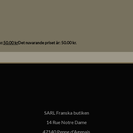
r.
50.00
kr
Det nuvarande priset är: 50.00 kr.
SARL Franska butiken
14 Rue Notre Dame
47140 Penne d'Agenais