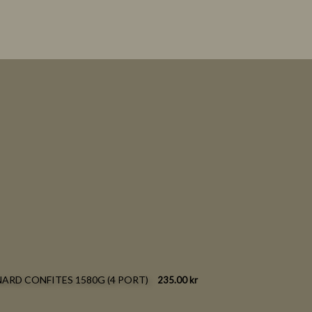
ARD CONFITES 1580G (4 PORT)
235.00
kr