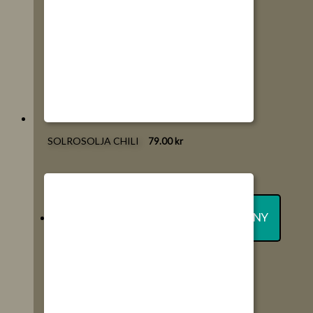
SOLROSOLJA CHILI
79.00
kr
NATURGODIS
SLÅ PÅ/AV MENY