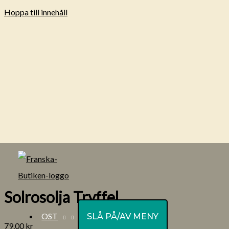
Hoppa till innehåll
Solrosolja Tryffel
OST
SLÅ PÅ/AV MENY
79.00
kr