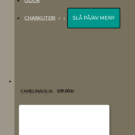
OLJOR
CHARKUTERI
SLÅ PÅ/AV MENY
CAMELINAOLJA
109.00
kr