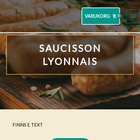
Hoppa
till
VARUKORG
MA
innehåll
M
SAUCISSON
LYONNAIS
FINNS E TEXT